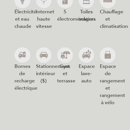
Électricité
Internet
5
Toiles
Chauffage
et eau
haute
électroménagers
solaires
et
chaude
vitesse
climatisation
Bornes
Stationnement
Gym
Espace
Espace
de
intérieur
et
lave-
de
recharge
($)
terrasse
auto
rangement
électrique
et
rangement
à vélo